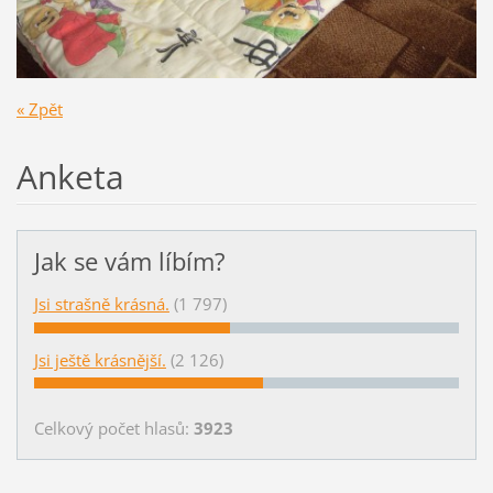
« Zpět
Anketa
Jak se vám líbím?
Jsi strašně krásná.
(1 797)
Jsi ještě krásnější.
(2 126)
Celkový počet hlasů:
3923