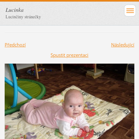
Lucinka
Lucinčiny stránečky
Předchozí
Následující
Spustit prezentaci