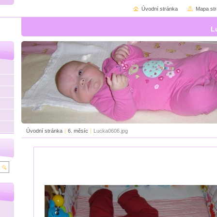
Úvodní stránka
Mapa st
L
Úvodní stránka
|
6. měsíc
|
Lucka0606.jpg