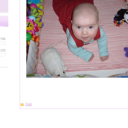
 796
 125
Zpět