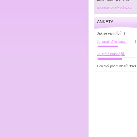
gotzinge
rova@vol
ny.cz
ANKETA
Jak se vám líbím?
Jsi strašně krásná.
1
Jsi ještě krásnější.
2
Celkový počet hlasů:
3921