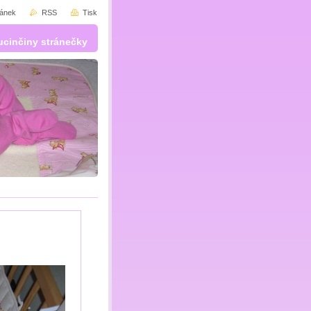
ránek
RSS
Tisk
ucinčiny stránečky