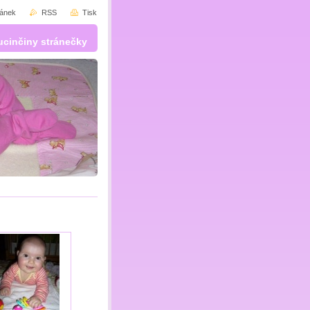
ránek
RSS
Tisk
ucinčiny stránečky