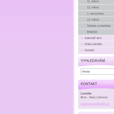
11. měsíc
12. měsíc
1. narozeniny
13. měsíc
Tatínek a maminka
Briteček
Kalendář akcí
Kniha návštěv
Kontakt
VYHLEDÁVÁNÍ
KONTAKT
Lucinka
Brno - Starý Lískovec
gotzinge
rova@vol
ny.cz