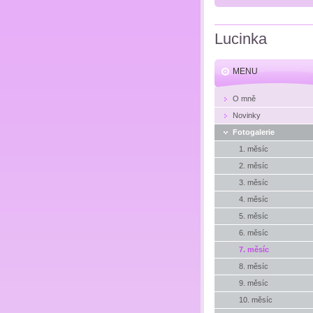
Lucinka
MENU
O mně
Novinky
Fotogalerie
1. měsíc
2. měsíc
3. měsíc
4. měsíc
5. měsíc
6. měsíc
7. měsíc
8. měsíc
9. měsíc
10. měsíc